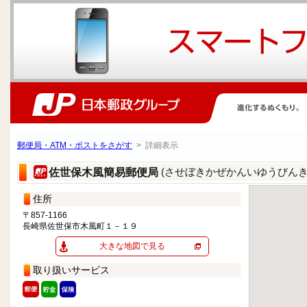
郵便局・ATM・ポストをさがす
> 詳細表示
(させぼきかぜかんいゆうびんき
佐世保木風簡易郵便局
住所
〒857-1166
長崎県佐世保市木風町１－１９
大きな地図で見る
取り扱いサービス