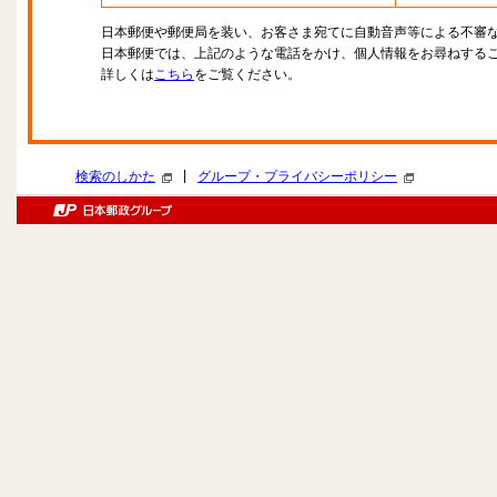
日本郵便や郵便局を装い、お客さま宛てに自動音声等による不審
日本郵便では、上記のような電話をかけ、個人情報をお尋ねする
詳しくは
こちら
をご覧ください。
|
検索のしかた
グループ・プライバシーポリシー