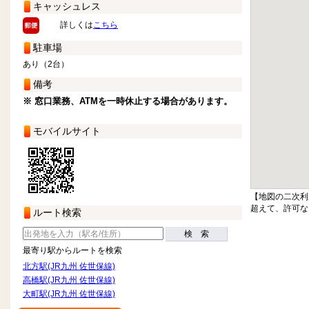
キャッシュレス
詳しくは
こちら
駐車場
あり（2台）
備考
※ 窓口業務、ATMを一時休止する場合があります。
モバイルサイト
【地図の二次利
超えて、許可な
ルート検索
検 索
最寄り駅からルートを検索
北方駅(JR九州 佐世保線)
高橋駅(JR九州 佐世保線)
大町駅(JR九州 佐世保線)