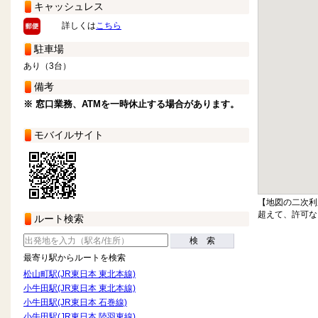
キャッシュレス
詳しくは
こちら
駐車場
あり（3台）
備考
※ 窓口業務、ATMを一時休止する場合があります。
モバイルサイト
【地図の二次利
超えて、許可な
ルート検索
検 索
最寄り駅からルートを検索
松山町駅(JR東日本 東北本線)
小牛田駅(JR東日本 東北本線)
小牛田駅(JR東日本 石巻線)
小牛田駅(JR東日本 陸羽東線)