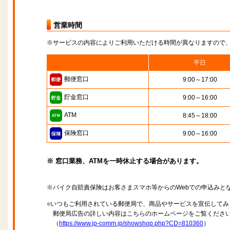
営業時間
※サービスの内容によりご利用いただける時間が異なりますので
平日
郵便窓口
9:00～17:00
貯金窓口
9:00～16:00
ATM
8:45～18:00
保険窓口
9:00～16:00
※ 窓口業務、ATMを一時休止する場合があります。
※バイク自賠責保険はお客さまスマホ等からのWebでの申込みと
○いつもご利用されている郵便局で、商品やサービスを宣伝してみ
郵便局広告の詳しい内容はこちらのホームページをご覧くださ
（
https://www.jp-comm.jp/showshop.php?CD=810360
）