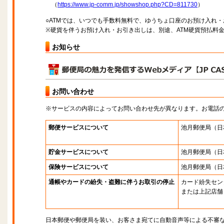
（
https://www.jp-comm.jp/showshop.php?CD=811730
）
○ATMでは、いつでも手数料無料で、ゆうちょ口座のお預け入れ
※硬貨を伴うお預け入れ・お引き出しは、別途、ATM硬貨預払料
お知らせ
お問い合わせ
※サービスの内容によってお問い合わせ先が異なります。お電話
郵便サービスについて
池月郵便局
（日
貯金サービスについて
池月郵便局
（日
保険サービスについて
池月郵便局
（日
通帳やカードの紛失・盗難に伴うお取引の停止
カード紛失セン
または上記店舗
日本郵便や郵便局を装い、お客さま宛てに自動音声等による不審