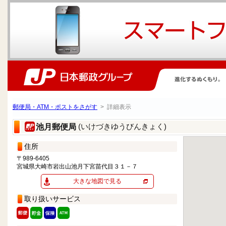
郵便局・ATM・ポストをさがす
> 詳細表示
(いけづきゆうびんきょく)
池月郵便局
住所
〒989-6405
宮城県大崎市岩出山池月下宮苗代目３１－７
大きな地図で見る
取り扱いサービス