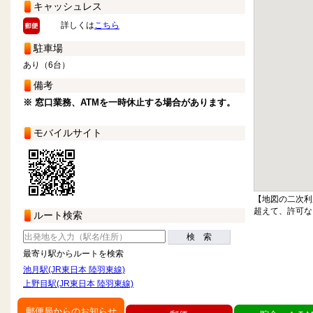
キャッシュレス
詳しくは
こちら
駐車場
あり（6台）
備考
※ 窓口業務、ATMを一時休止する場合があります。
モバイルサイト
【地図の二次利
超えて、許可な
ルート検索
検 索
最寄り駅からルートを検索
池月駅(JR東日本 陸羽東線)
上野目駅(JR東日本 陸羽東線)
郵便局からのお知らせ