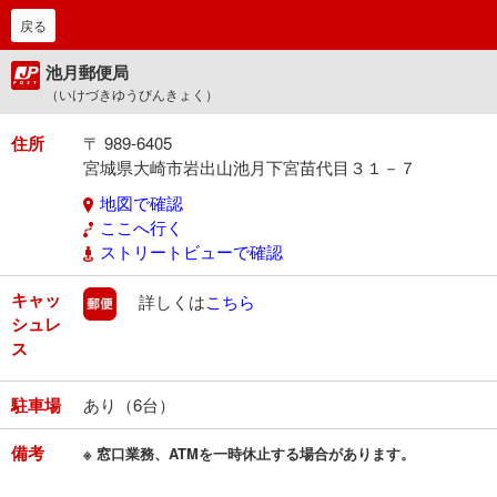
戻る
池月郵便局
（いけづきゆうびんきょく）
住所
〒 989-6405
宮城県大崎市岩出山池月下宮苗代目３１－７
地図で確認
ここへ行く
ストリートビューで確認
キャッ
郵便
詳しくは
こちら
シュレ
ス
駐車場
あり（6台）
備考
※ 窓口業務、ATMを一時休止する場合があります。