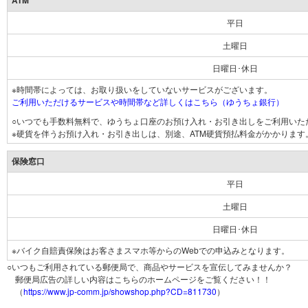
ATM
平日
土曜日
日曜日･休日
※時間帯によっては、お取り扱いをしていないサービスがございます。
ご利用いただけるサービスや時間帯など詳しくはこちら（ゆうちょ銀行）
○いつでも手数料無料で、ゆうちょ口座のお預け入れ・お引き出しをご利用いた
※硬貨を伴うお預け入れ・お引き出しは、別途、ATM硬貨預払料金がかかります
保険窓口
平日
土曜日
日曜日･休日
※バイク自賠責保険はお客さまスマホ等からのWebでの申込みとなります。
○いつもご利用されている郵便局で、商品やサービスを宣伝してみませんか？
郵便局広告の詳しい内容はこちらのホームページをご覧ください！！
（
https://www.jp-comm.jp/showshop.php?CD=811730
）