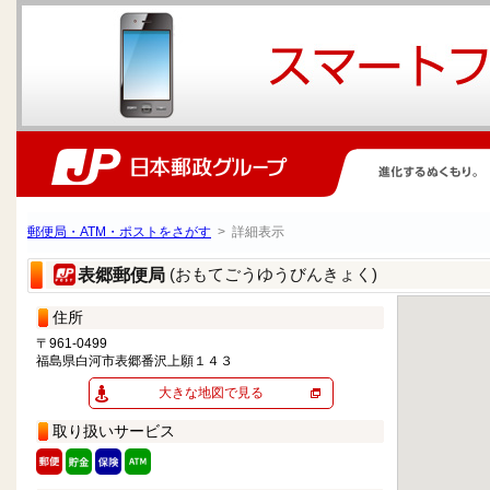
郵便局・ATM・ポストをさがす
> 詳細表示
(おもてごうゆうびんきょく)
表郷郵便局
住所
〒961-0499
福島県白河市表郷番沢上願１４３
大きな地図で見る
取り扱いサービス