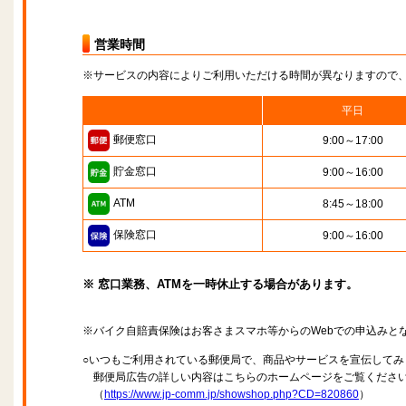
営業時間
※サービスの内容によりご利用いただける時間が異なりますので
平日
郵便窓口
9:00～17:00
貯金窓口
9:00～16:00
ATM
8:45～18:00
保険窓口
9:00～16:00
※ 窓口業務、ATMを一時休止する場合があります。
※バイク自賠責保険はお客さまスマホ等からのWebでの申込みと
○いつもご利用されている郵便局で、商品やサービスを宣伝してみ
郵便局広告の詳しい内容はこちらのホームページをご覧くださ
（
https://www.jp-comm.jp/showshop.php?CD=820860
）