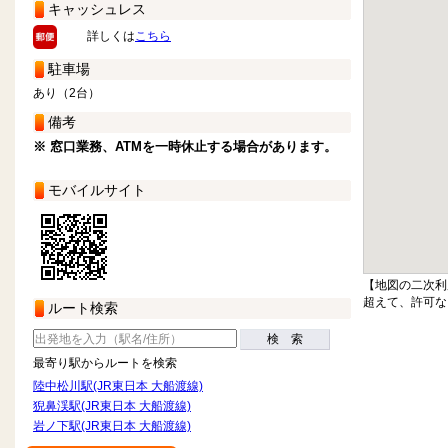
キャッシュレス
詳しくは
こちら
駐車場
あり（2台）
備考
※ 窓口業務、ATMを一時休止する場合があります。
モバイルサイト
【地図の二次利
超えて、許可な
ルート検索
検 索
最寄り駅からルートを検索
陸中松川駅(JR東日本 大船渡線)
猊鼻渓駅(JR東日本 大船渡線)
岩ノ下駅(JR東日本 大船渡線)