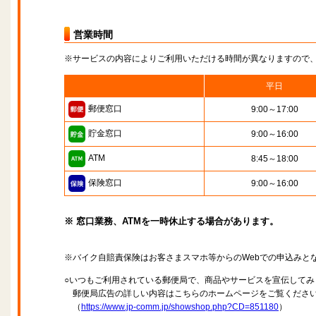
営業時間
※サービスの内容によりご利用いただける時間が異なりますので
平日
郵便窓口
9:00～17:00
貯金窓口
9:00～16:00
ATM
8:45～18:00
保険窓口
9:00～16:00
※ 窓口業務、ATMを一時休止する場合があります。
※バイク自賠責保険はお客さまスマホ等からのWebでの申込みと
○いつもご利用されている郵便局で、商品やサービスを宣伝してみ
郵便局広告の詳しい内容はこちらのホームページをご覧くださ
（
https://www.jp-comm.jp/showshop.php?CD=851180
）