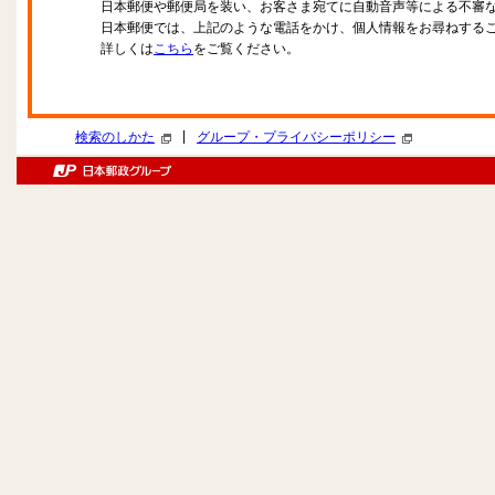
日本郵便や郵便局を装い、お客さま宛てに自動音声等による不審
日本郵便では、上記のような電話をかけ、個人情報をお尋ねする
詳しくは
こちら
をご覧ください。
|
検索のしかた
グループ・プライバシーポリシー