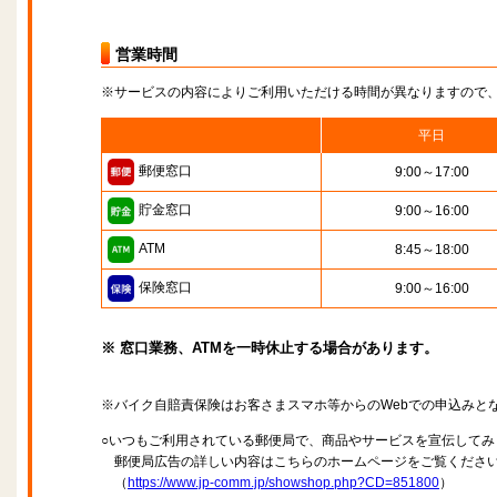
営業時間
※サービスの内容によりご利用いただける時間が異なりますので
平日
郵便窓口
9:00～17:00
貯金窓口
9:00～16:00
ATM
8:45～18:00
保険窓口
9:00～16:00
※ 窓口業務、ATMを一時休止する場合があります。
※バイク自賠責保険はお客さまスマホ等からのWebでの申込みと
○いつもご利用されている郵便局で、商品やサービスを宣伝してみ
郵便局広告の詳しい内容はこちらのホームページをご覧くださ
（
https://www.jp-comm.jp/showshop.php?CD=851800
）