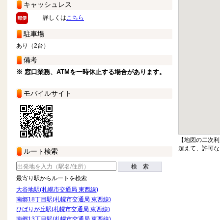
キャッシュレス
詳しくは
こちら
駐車場
あり（2台）
備考
※ 窓口業務、ATMを一時休止する場合があります。
モバイルサイト
【地図の二次利
超えて、許可な
ルート検索
検 索
最寄り駅からルートを検索
大谷地駅(札幌市交通局 東西線)
南郷18丁目駅(札幌市交通局 東西線)
ひばりが丘駅(札幌市交通局 東西線)
南郷13丁目駅(札幌市交通局 東西線)