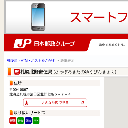
郵便局・ATM・ポストをさがす
> 詳細表示
(さっぽろきたのゆうびんきょく)
札幌北野郵便局
住所
〒004-0867
北海道札幌市清田区北野七条５－７－４
大きな地図で見る
取り扱いサービス