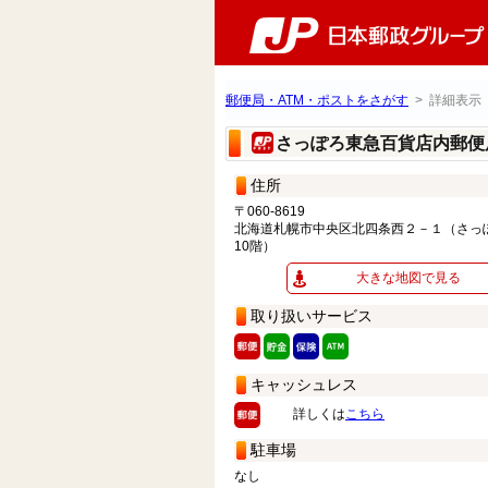
郵便局・ATM・ポストをさがす
> 詳細表示
さっぽろ東急百貨店内郵
住所
〒060-8619
北海道札幌市中央区北四条西２－１（さっ
10階）
大きな地図で見る
取り扱いサービス
キャッシュレス
詳しくは
こちら
駐車場
なし