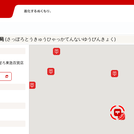
(さっぽろとうきゅうひゃっかてんないゆうびんきょく)
便局
ぽろ東急百貨店