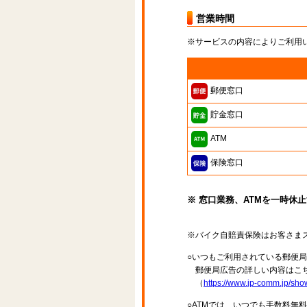
営業時間
※サービスの内容によりご利用
郵便窓口
貯金窓口
ATM
保険窓口
※ 窓口業務、ATMを一時休
※バイク自賠責保険はお客さま
○いつもご利用されている郵便
郵便局広告の詳しい内容はこち
（
https://www.jp-comm.jp/s
○ATMでは、いつでも手数料無