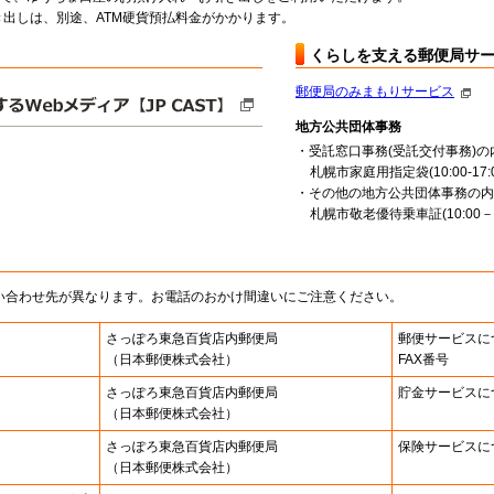
出しは、別途、ATM硬貨預払料金がかかります。
くらしを支える郵便局サ
郵便局のみまもりサービス
地方公共団体事務
・受託窓口事務(受託交付事務)の
札幌市家庭用指定袋(10:00-17:0
・その他の地方公共団体事務の内
札幌市敬老優待乗車証(10:00－16
い合わせ先が異なります。お電話のおかけ間違いにご注意ください。
さっぽろ東急百貨店内郵便局
郵便サービスに
（日本郵便株式会社）
FAX番号
さっぽろ東急百貨店内郵便局
貯金サービスに
（日本郵便株式会社）
さっぽろ東急百貨店内郵便局
保険サービスに
（日本郵便株式会社）