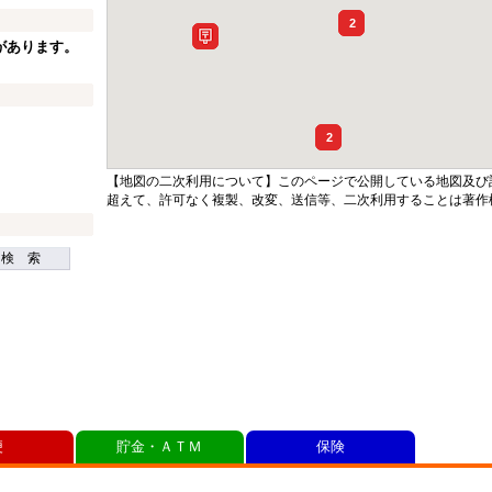
2
があります。
2
【地図の二次利用について】このページで公開している地図及び
超えて、許可なく複製、改変、送信等、二次利用することは著作
検 索
便
貯金・ＡＴＭ
保険