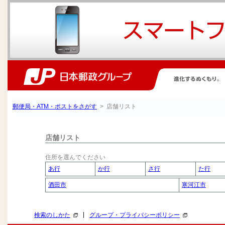
郵便局・ATM・ポストをさがす
> 店舗リスト
店舗リスト
住所を選んでください
あ行
か行
さ行
た行
酒田市
寒河江市
|
検索のしかた
グループ・プライバシーポリシー