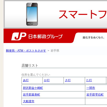
郵便局・ATM・ポストをさがす
> 岩手県
店舗リスト
住所を選んでください
あ行
か行
さ行
た行
胆沢郡金ケ崎町
一関市
岩手郡葛巻町
岩手郡雫石町
大船渡市