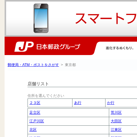
郵便局・ATM・ポストをさがす
> 東京都
店舗リスト
住所を選んでください
２３区
あ行
か行
足立区
荒川区
江戸川区
大田区
北区
江東区