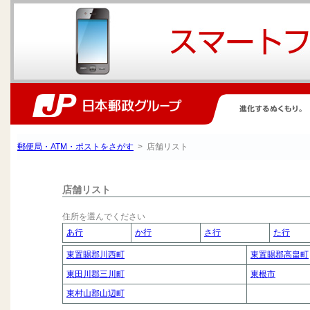
郵便局・ATM・ポストをさがす
> 店舗リスト
店舗リスト
住所を選んでください
あ行
か行
さ行
た行
東置賜郡川西町
東置賜郡高畠町
東田川郡三川町
東根市
東村山郡山辺町