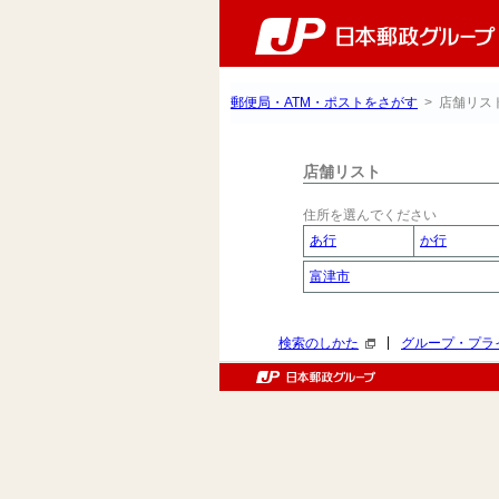
郵便局・ATM・ポストをさがす
> 店舗リス
店舗リスト
住所を選んでください
あ行
か行
富津市
|
検索のしかた
グループ・プラ