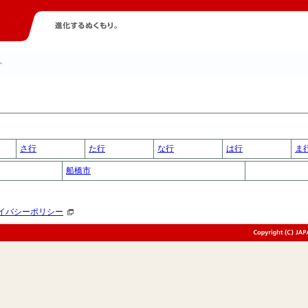
ト
さ行
た行
な行
は行
ま
船橋市
イバシーポリシー