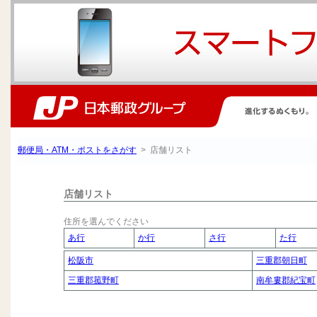
郵便局・ATM・ポストをさがす
> 店舗リスト
店舗リスト
住所を選んでください
あ行
か行
さ行
た行
松阪市
三重郡朝日町
三重郡菰野町
南牟婁郡紀宝町