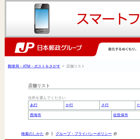
郵便局・ATM・ポストをさがす
> 店舗リスト
店舗リスト
住所を選んでください
あ行
か行
さ行
西海市
佐世保市
|
検索のしかた
グループ・プライバシーポリシー