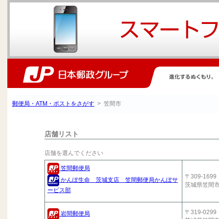
郵便局・ATM・ポストをさがす
> 笠間市
店舗リスト
店舗を選んでください
笠間郵便局
〒309-1699
かんぽ生命 茨城支店 笠間郵便局かんぽサ
茨城県笠間
ービス部
〒319-0299
岩間郵便局