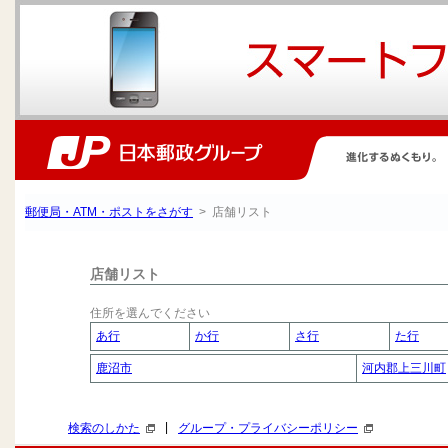
郵便局・ATM・ポストをさがす
> 店舗リスト
店舗リスト
住所を選んでください
あ行
か行
さ行
た行
鹿沼市
河内郡上三川町
|
検索のしかた
グループ・プライバシーポリシー