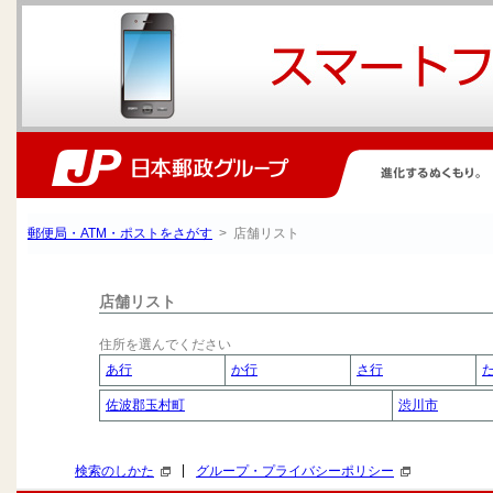
郵便局・ATM・ポストをさがす
> 店舗リスト
店舗リスト
住所を選んでください
あ行
か行
さ行
佐波郡玉村町
渋川市
|
検索のしかた
グループ・プライバシーポリシー