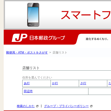
郵便局・ATM・ポストをさがす
> 店舗リスト
店舗リスト
住所を選んでください
あ行
か行
さ行
田辺市
|
検索のしかた
グループ・プライバシーポリシー