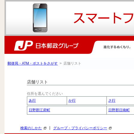
郵便局・ATM・ポストをさがす
> 店舗リスト
店舗リスト
住所を選んでください
あ行
か行
さ行
日野郡江府町
日野郡日南町
|
検索のしかた
グループ・プライバシーポリシー