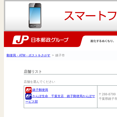
郵便局・ATM・ポストをさがす
> 銚子市
店舗リスト
店舗を選んでください
銚子郵便局
〒288-8799
かんぽ生命 千葉支店 銚子郵便局かんぽサ
千葉県銚子
ービス部