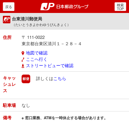
検索
郵便局・日本郵政グルー
戻る
TOP
台東清川郵便局
（たいとうきよかわゆうびんきょく）
住所
〒 111-0022
東京都台東区清川１－２８－４
地図で確認
ここへ行く
ストリートビューで確認
キャッ
郵便
詳しくは
こちら
シュレ
ス
駐車場
なし
備考
※ 窓口業務、ATMを一時休止する場合があります。