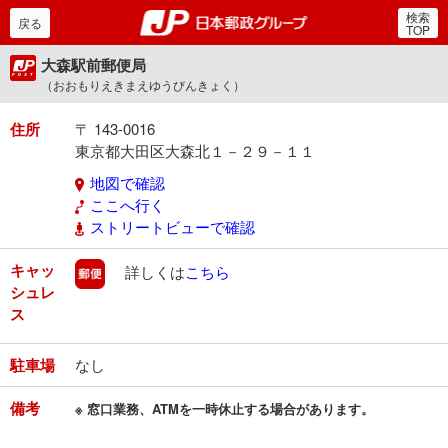
検索
郵便局・日本郵政グルー
戻る
TOP
大森駅前郵便局
（おおもりえきまえゆうびんきょく）
住所
〒 143-0016
東京都大田区大森北１－２９－１１
地図で確認
ここへ行く
ストリートビューで確認
キャッ
郵便
詳しくは
こちら
シュレ
ス
駐車場
なし
備考
※ 窓口業務、ATMを一時休止する場合があります。