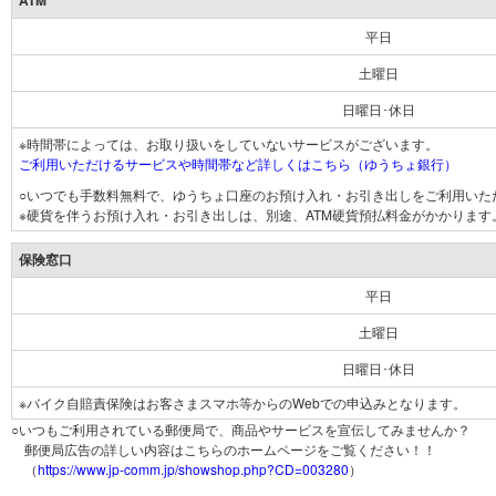
ATM
平日
土曜日
日曜日･休日
※時間帯によっては、お取り扱いをしていないサービスがございます。
ご利用いただけるサービスや時間帯など詳しくはこちら（ゆうちょ銀行）
○いつでも手数料無料で、ゆうちょ口座のお預け入れ・お引き出しをご利用いた
※硬貨を伴うお預け入れ・お引き出しは、別途、ATM硬貨預払料金がかかります
保険窓口
平日
土曜日
日曜日･休日
※バイク自賠責保険はお客さまスマホ等からのWebでの申込みとなります。
○いつもご利用されている郵便局で、商品やサービスを宣伝してみませんか？
郵便局広告の詳しい内容はこちらのホームページをご覧ください！！
（
https://www.jp-comm.jp/showshop.php?CD=003280
）