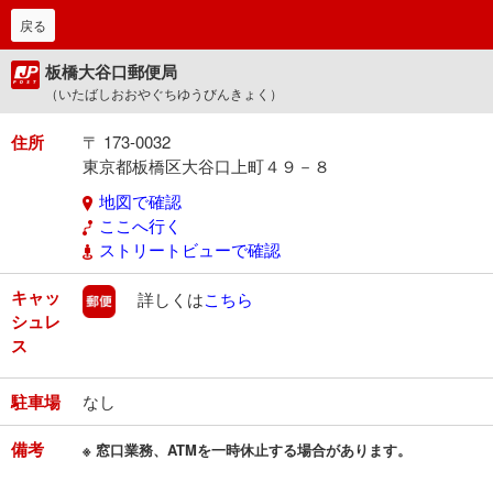
戻る
板橋大谷口郵便局
（いたばしおおやぐちゆうびんきょく）
住所
〒 173-0032
東京都板橋区大谷口上町４９－８
地図で確認
ここへ行く
ストリートビューで確認
キャッ
郵便
詳しくは
こちら
シュレ
ス
駐車場
なし
備考
※ 窓口業務、ATMを一時休止する場合があります。