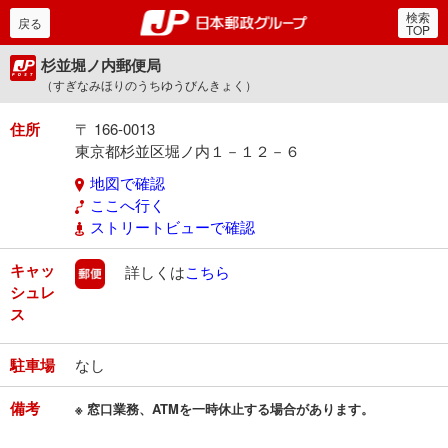
検索
郵便局・日本郵政グルー
戻る
TOP
杉並堀ノ内郵便局
（すぎなみほりのうちゆうびんきょく）
住所
〒 166-0013
東京都杉並区堀ノ内１－１２－６
地図で確認
ここへ行く
ストリートビューで確認
キャッ
郵便
詳しくは
こちら
シュレ
ス
駐車場
なし
備考
※ 窓口業務、ATMを一時休止する場合があります。