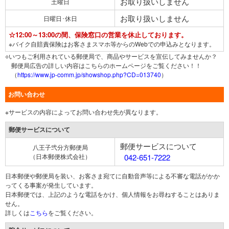
お取り扱いしません
土曜日
お取り扱いしません
日曜日･休日
☆12:00～13:00の間、保険窓口の営業を休止しております。
※バイク自賠責保険はお客さまスマホ等からのWebでの申込みとなります。
○いつもご利用されている郵便局で、商品やサービスを宣伝してみませんか？
郵便局広告の詳しい内容はこちらのホームページをご覧ください！！
（
https://www.jp-comm.jp/showshop.php?CD=013740
）
お問い合わせ
※サービスの内容によってお問い合わせ先が異なります。
郵便サービスについて
郵便サービスについて
八王子弐分方郵便局
（日本郵便株式会社）
042-651-7222
日本郵便や郵便局を装い、お客さま宛てに自動音声等による不審な電話がかか
ってくる事案が発生しています。
日本郵便では、上記のような電話をかけ、個人情報をお尋ねすることはありま
せん。
詳しくは
こちら
をご覧ください。