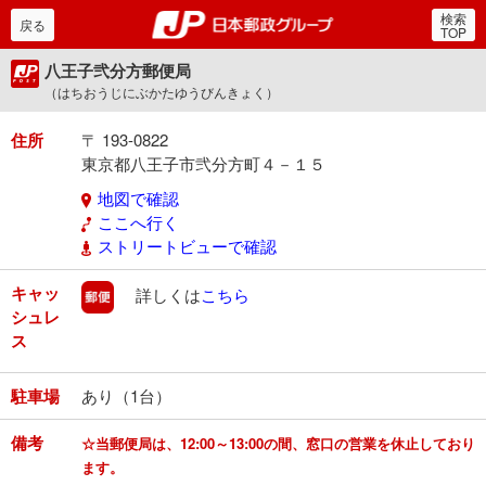
検索
郵便局・日本郵政グルー
戻る
TOP
八王子弐分方郵便局
（はちおうじにぶかたゆうびんきょく）
住所
〒 193-0822
東京都八王子市弐分方町４－１５
地図で確認
ここへ行く
ストリートビューで確認
キャッ
郵便
詳しくは
こちら
シュレ
ス
駐車場
あり（1台）
備考
☆当郵便局は、12:00～13:00の間、窓口の営業を休止しており
ます。