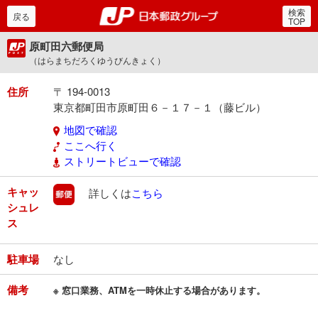
検索
郵便局・日本郵政グルー
戻る
TOP
原町田六郵便局
（はらまちだろくゆうびんきょく）
住所
〒 194-0013
東京都町田市原町田６－１７－１（藤ビル）
地図で確認
ここへ行く
ストリートビューで確認
キャッ
郵便
詳しくは
こちら
シュレ
ス
駐車場
なし
備考
※ 窓口業務、ATMを一時休止する場合があります。