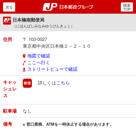
検索
郵便局・日本郵政グルー
戻る
TOP
日本橋南郵便局
（にほんばしみなみゆうびんきょく）
住所
〒 103-0027
東京都中央区日本橋２－２－１０
地図で確認
ここへ行く
ストリートビューで確認
キャッ
郵便
詳しくは
こちら
シュレ
ス
駐車場
なし
備考
※ 窓口業務、ATMを一時休止する場合があります。