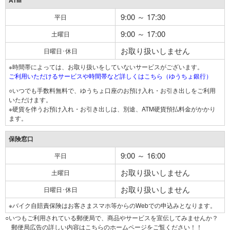
ATM
9:00 ～ 17:30
平日
9:00 ～ 17:00
土曜日
お取り扱いしません
日曜日･休日
※時間帯によっては、お取り扱いをしていないサービスがございます。
ご利用いただけるサービスや時間帯など詳しくはこちら（ゆうちょ銀行）
○いつでも手数料無料で、ゆうちょ口座のお預け入れ・お引き出しをご利用
いただけます。
※硬貨を伴うお預け入れ・お引き出しは、別途、ATM硬貨預払料金がかかり
ます。
保険窓口
9:00 ～ 16:00
平日
お取り扱いしません
土曜日
お取り扱いしません
日曜日･休日
※バイク自賠責保険はお客さまスマホ等からのWebでの申込みとなります。
○いつもご利用されている郵便局で、商品やサービスを宣伝してみませんか？
郵便局広告の詳しい内容はこちらのホームページをご覧ください！！