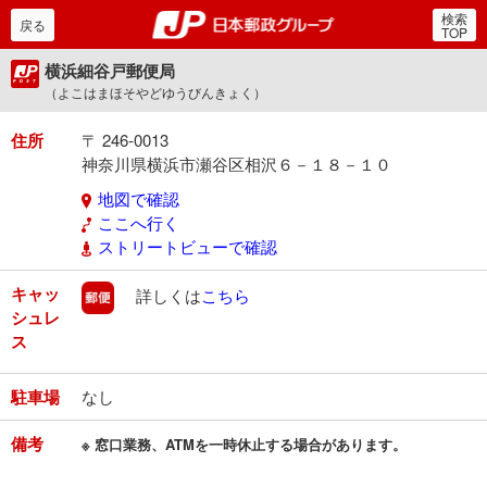
検索
郵便局・日本郵政グルー
戻る
TOP
横浜細谷戸郵便局
（よこはまほそやどゆうびんきょく）
住所
〒 246-0013
神奈川県横浜市瀬谷区相沢６－１８－１０
地図で確認
ここへ行く
ストリートビューで確認
キャッ
郵便
詳しくは
こちら
シュレ
ス
駐車場
なし
備考
※ 窓口業務、ATMを一時休止する場合があります。