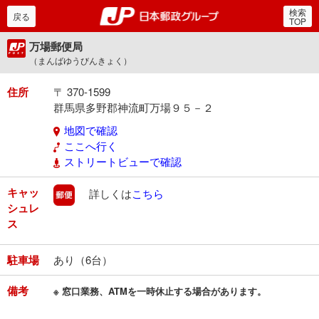
検索
郵便局・日本郵政グルー
戻る
TOP
万場郵便局
（まんばゆうびんきょく）
住所
〒 370-1599
群馬県多野郡神流町万場９５－２
地図で確認
ここへ行く
ストリートビューで確認
キャッ
郵便
詳しくは
こちら
シュレ
ス
駐車場
あり（6台）
備考
※ 窓口業務、ATMを一時休止する場合があります。