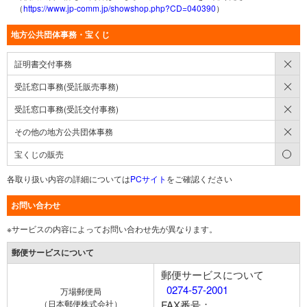
（
https://www.jp-comm.jp/showshop.php?CD=040390
）
地方公共団体事務・宝くじ
×
証明書交付事務
×
受託窓口事務(受託販売事務)
×
受託窓口事務(受託交付事務)
×
その他の地方公共団体事務
○
宝くじの販売
各取り扱い内容の詳細については
PCサイト
をご確認ください
お問い合わせ
※サービスの内容によってお問い合わせ先が異なります。
郵便サービスについて
郵便サービスについて
0274-57-2001
万場郵便局
（日本郵便株式会社）
FAX番号：