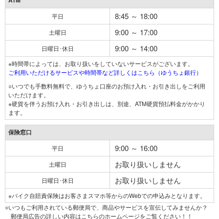
ATM
8:45 ～ 18:00
平日
9:00 ～ 17:00
土曜日
9:00 ～ 14:00
日曜日･休日
※時間帯によっては、お取り扱いをしていないサービスがございます。
ご利用いただけるサービスや時間帯など詳しくはこちら（ゆうちょ銀行）
○いつでも手数料無料で、ゆうちょ口座のお預け入れ・お引き出しをご利用
いただけます。
※硬貨を伴うお預け入れ・お引き出しは、別途、ATM硬貨預払料金がかかり
ます。
保険窓口
9:00 ～ 16:00
平日
お取り扱いしません
土曜日
お取り扱いしません
日曜日･休日
※バイク自賠責保険はお客さまスマホ等からのWebでの申込みとなります。
○いつもご利用されている郵便局で、商品やサービスを宣伝してみませんか？
郵便局広告の詳しい内容はこちらのホームページをご覧ください！！