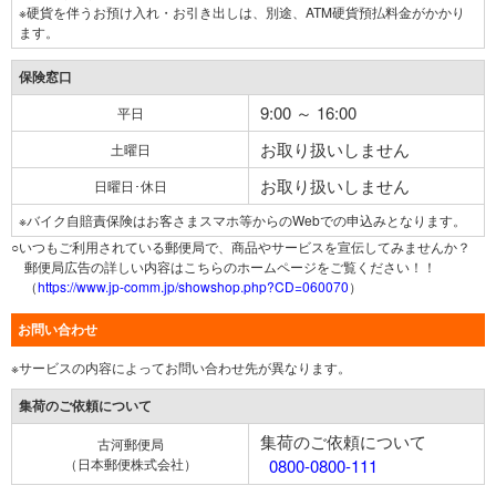
※硬貨を伴うお預け入れ・お引き出しは、別途、ATM硬貨預払料金がかかり
ます。
保険窓口
9:00 ～ 16:00
平日
お取り扱いしません
土曜日
お取り扱いしません
日曜日･休日
※バイク自賠責保険はお客さまスマホ等からのWebでの申込みとなります。
○いつもご利用されている郵便局で、商品やサービスを宣伝してみませんか？
郵便局広告の詳しい内容はこちらのホームページをご覧ください！！
（
https://www.jp-comm.jp/showshop.php?CD=060070
）
お問い合わせ
※サービスの内容によってお問い合わせ先が異なります。
集荷のご依頼について
集荷のご依頼について
古河郵便局
（日本郵便株式会社）
0800-0800-111