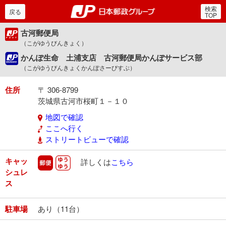
検索
郵便局・日本郵政グルー
戻る
TOP
古河郵便局
（こがゆうびんきょく）
かんぽ生命 土浦支店 古河郵便局かんぽサービス部
（こがゆうびんきょくかんぽさーびすぶ）
住所
〒 306-8799
茨城県古河市桜町１－１０
地図で確認
ここへ行く
ストリートビューで確認
キャッ
郵便
ゆうゆう
詳しくは
こちら
シュレ
ス
駐車場
あり（11台）