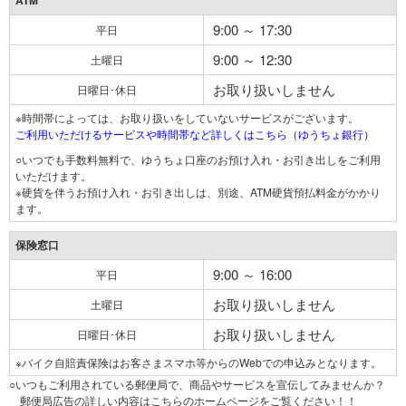
ATM
9:00 ～ 17:30
平日
9:00 ～ 12:30
土曜日
お取り扱いしません
日曜日･休日
※時間帯によっては、お取り扱いをしていないサービスがございます。
ご利用いただけるサービスや時間帯など詳しくはこちら（ゆうちょ銀行）
○いつでも手数料無料で、ゆうちょ口座のお預け入れ・お引き出しをご利用
いただけます。
※硬貨を伴うお預け入れ・お引き出しは、別途、ATM硬貨預払料金がかかり
ます。
保険窓口
9:00 ～ 16:00
平日
お取り扱いしません
土曜日
お取り扱いしません
日曜日･休日
※バイク自賠責保険はお客さまスマホ等からのWebでの申込みとなります。
○いつもご利用されている郵便局で、商品やサービスを宣伝してみませんか？
郵便局広告の詳しい内容はこちらのホームページをご覧ください！！