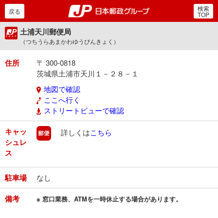
検索
郵便局・日本郵政グルー
戻る
TOP
土浦天川郵便局
（つちうらあまかわゆうびんきょく）
住所
〒 300-0818
茨城県土浦市天川１－２８－１
地図で確認
ここへ行く
ストリートビューで確認
キャッ
郵便
詳しくは
こちら
シュレ
ス
駐車場
なし
備考
※ 窓口業務、ATMを一時休止する場合があります。