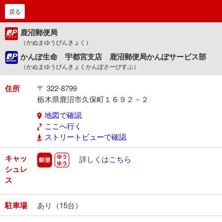
戻る
鹿沼郵便局
（かぬまゆうびんきょく）
かんぽ生命 宇都宮支店 鹿沼郵便局かんぽサービス部
（かぬまゆうびんきょくかんぽさーびすぶ）
住所
〒 322-8799
栃木県鹿沼市久保町１６９２－２
地図で確認
ここへ行く
ストリートビューで確認
キャッ
郵便
ゆうゆう
詳しくは
こちら
シュレ
ス
駐車場
あり（15台）