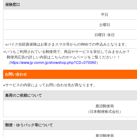
保険窓口
平日
土曜日
日曜日･休日
※バイク自賠責保険はお客さまスマホ等からのWebでの申込みとなります。
○いつもご利用されている郵便局で、商品やサービスを宣伝してみませんか？
郵便局広告の詳しい内容はこちらのホームページをご覧ください！！
（
https://www.jp-comm.jp/showshop.php?CD=070060
）
お問い合わせ
※サービスの内容によってお問い合わせ先が異なります。
集荷のご依頼について
鹿沼郵便局
（日本郵便株式会社）
郵便・ゆうパック等について
鹿沼郵便局