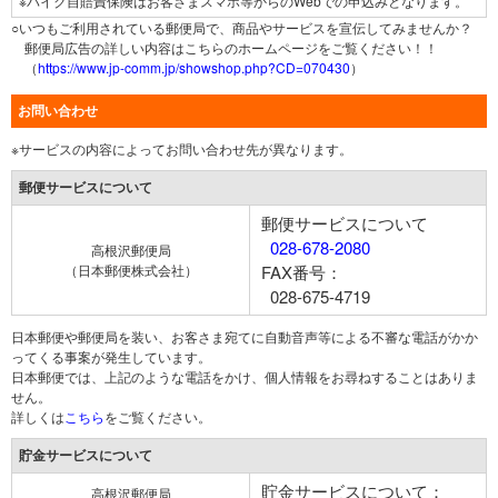
※バイク自賠責保険はお客さまスマホ等からのWebでの申込みとなります。
○いつもご利用されている郵便局で、商品やサービスを宣伝してみませんか？
郵便局広告の詳しい内容はこちらのホームページをご覧ください！！
（
https://www.jp-comm.jp/showshop.php?CD=070430
）
お問い合わせ
※サービスの内容によってお問い合わせ先が異なります。
郵便サービスについて
郵便サービスについて
028-678-2080
高根沢郵便局
（日本郵便株式会社）
FAX番号：
028-675-4719
日本郵便や郵便局を装い、お客さま宛てに自動音声等による不審な電話がかか
ってくる事案が発生しています。
日本郵便では、上記のような電話をかけ、個人情報をお尋ねすることはありま
せん。
詳しくは
こちら
をご覧ください。
貯金サービスについて
貯金サービスについて：
高根沢郵便局