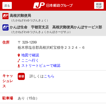
検索
郵便局・日本郵政グルー
戻る
TOP
高根沢郵便局
（たかねざわゆうびんきょく）
かんぽ生命 宇都宮支店 高根沢郵便局かんぽサービス部
（たかねざわゆうびんきょくかんぽさーびすぶ）
住所
〒 329-1299
栃木県塩谷郡高根沢町宝積寺２３２４－６
地図で確認
ここへ行く
ストリートビューで確認
キャッ
郵便
詳しくは
こちら
シュレ
ス
駐車場
あり（15台）