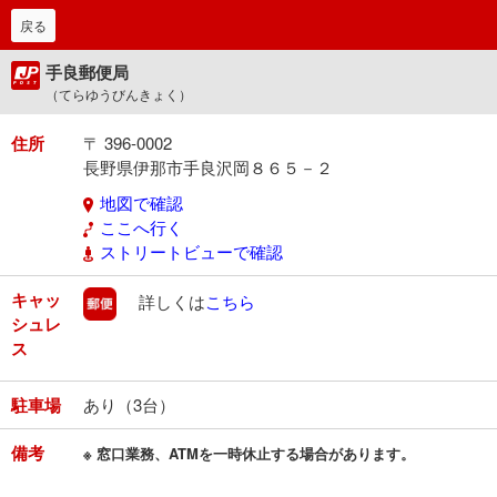
戻る
手良郵便局
（てらゆうびんきょく）
住所
〒 396-0002
長野県伊那市手良沢岡８６５－２
地図で確認
ここへ行く
ストリートビューで確認
キャッ
郵便
詳しくは
こちら
シュレ
ス
駐車場
あり（3台）
備考
※ 窓口業務、ATMを一時休止する場合があります。