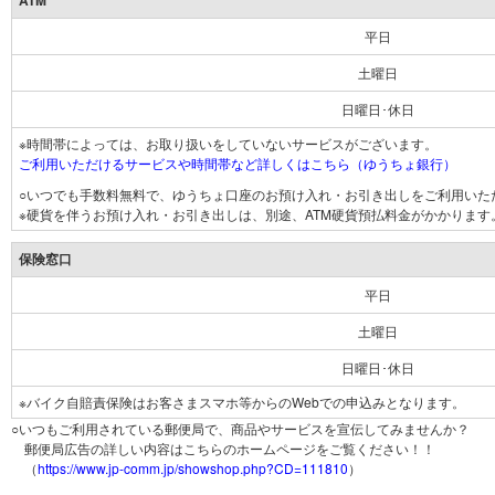
ATM
平日
土曜日
日曜日･休日
※時間帯によっては、お取り扱いをしていないサービスがございます。
ご利用いただけるサービスや時間帯など詳しくはこちら（ゆうちょ銀行）
○いつでも手数料無料で、ゆうちょ口座のお預け入れ・お引き出しをご利用いた
※硬貨を伴うお預け入れ・お引き出しは、別途、ATM硬貨預払料金がかかります
保険窓口
平日
土曜日
日曜日･休日
※バイク自賠責保険はお客さまスマホ等からのWebでの申込みとなります。
○いつもご利用されている郵便局で、商品やサービスを宣伝してみませんか？
郵便局広告の詳しい内容はこちらのホームページをご覧ください！！
（
https://www.jp-comm.jp/showshop.php?CD=111810
）