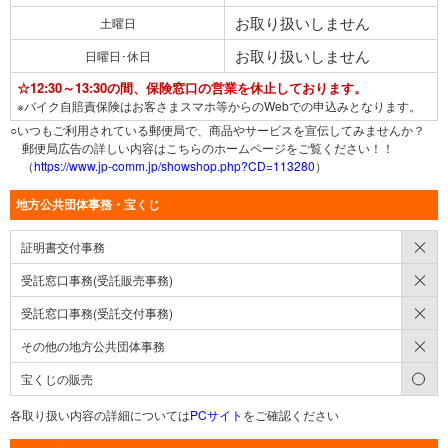
お取り扱いしません
土曜日
お取り扱いしません
日曜日･休日
☆12:30～13:30の間、保険窓口の営業を休止しております。
※バイク自賠責保険はお客さまスマホ等からのWebでの申込みとなります。
○いつもご利用されている郵便局で、商品やサービスを宣伝してみませんか？
郵便局広告の詳しい内容はこちらのホームページをご覧ください！！
（
https://www.jp-comm.jp/showshop.php?CD=113280
）
地方公共団体事務・宝くじ
×
証明書交付事務
×
受託窓口事務(受託販売事務)
×
受託窓口事務(受託交付事務)
×
その他の地方公共団体事務
○
宝くじの販売
各取り扱い内容の詳細については
PCサイト
をご確認ください