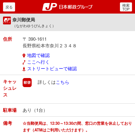
検索
郵便局・日本郵政グルー
戻る
TOP
奈川郵便局
（ながわゆうびんきょく）
住所
〒 390-1611
長野県松本市奈川２３４８
地図で確認
ここへ行く
ストリートビューで確認
キャッ
郵便
詳しくは
こちら
シュレ
ス
駐車場
あり（1台）
備考
☆当郵便局は、12:30～13:30の間、窓口の営業を休止しており
ます（ATMはご利用いただけます）。