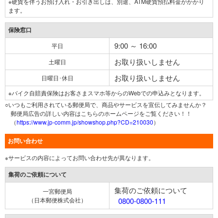
※硬貨を伴うお預け入れ・お引き出しは、別途、ATM硬貨預払料金がかかり
ます。
保険窓口
9:00 ～ 16:00
平日
お取り扱いしません
土曜日
お取り扱いしません
日曜日･休日
※バイク自賠責保険はお客さまスマホ等からのWebでの申込みとなります。
○いつもご利用されている郵便局で、商品やサービスを宣伝してみませんか？
郵便局広告の詳しい内容はこちらのホームページをご覧ください！！
（
https://www.jp-comm.jp/showshop.php?CD=210030
）
お問い合わせ
※サービスの内容によってお問い合わせ先が異なります。
集荷のご依頼について
集荷のご依頼について
一宮郵便局
（日本郵便株式会社）
0800-0800-111