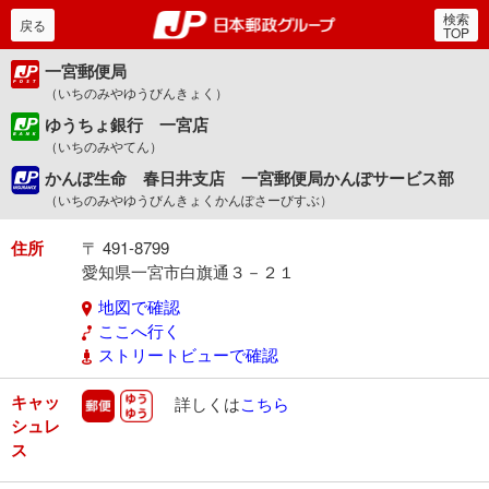
検索
郵便局・日本郵政グルー
戻る
TOP
一宮郵便局
（いちのみやゆうびんきょく）
ゆうちょ銀行 一宮店
（いちのみやてん）
かんぽ生命 春日井支店 一宮郵便局かんぽサービス部
（いちのみやゆうびんきょくかんぽさーびすぶ）
住所
〒 491-8799
愛知県一宮市白旗通３－２１
地図で確認
ここへ行く
ストリートビューで確認
キャッ
郵便
ゆうゆう
詳しくは
こちら
シュレ
ス