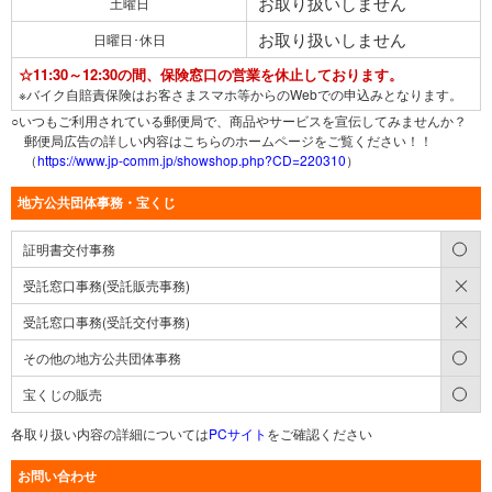
お取り扱いしません
土曜日
お取り扱いしません
日曜日･休日
☆11:30～12:30の間、保険窓口の営業を休止しております。
※バイク自賠責保険はお客さまスマホ等からのWebでの申込みとなります。
○いつもご利用されている郵便局で、商品やサービスを宣伝してみませんか？
郵便局広告の詳しい内容はこちらのホームページをご覧ください！！
（
https://www.jp-comm.jp/showshop.php?CD=220310
）
地方公共団体事務・宝くじ
○
証明書交付事務
×
受託窓口事務(受託販売事務)
×
受託窓口事務(受託交付事務)
○
その他の地方公共団体事務
○
宝くじの販売
各取り扱い内容の詳細については
PCサイト
をご確認ください
お問い合わせ