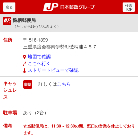
検索
郵便局・日本郵政グルー
戻る
TOP
慥柄郵便局
（たしからゆうびんきょく）
住所
〒 516-1399
三重県度会郡南伊勢町慥柄浦４５７
地図で確認
ここへ行く
ストリートビューで確認
キャッ
郵便
詳しくは
こちら
シュレ
ス
駐車場
あり（2台）
備考
☆当郵便局は、11:30～12:30の間、窓口の営業を休止しており
ます。