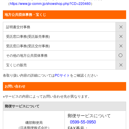
（
https://www.jp-comm.jp/showshop.php?CD=220460
）
地方公共団体事務・宝くじ
×
証明書交付事務
×
受託窓口事務(受託販売事務)
×
受託窓口事務(受託交付事務)
○
その他の地方公共団体事務
×
宝くじの販売
各取り扱い内容の詳細については
PCサイト
をご確認ください
お問い合わせ
※サービスの内容によってお問い合わせ先が異なります。
郵便サービスについて
郵便サービスについて
0599-55-0950
磯部郵便局
（日本郵便株式会社）
FAX番号：