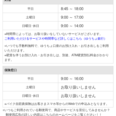
ATM
8:45 ～ 18:00
平日
9:00 ～ 17:00
土曜日
9:00 ～ 14:00
日曜日･休日
※時間帯によっては、お取り扱いをしていないサービスがございます。
ご利用いただけるサービスや時間帯など詳しくはこちら（ゆうちょ銀行）
○いつでも手数料無料で、ゆうちょ口座のお預け入れ・お引き出しをご利用
いただけます。
※硬貨を伴うお預け入れ・お引き出しは、別途、ATM硬貨預払料金がかかり
ます。
保険窓口
9:00 ～ 16:00
平日
お取り扱いしません
土曜日
お取り扱いしません
日曜日･休日
※バイク自賠責保険はお客さまスマホ等からのWebでの申込みとなります。
○いつもご利用されている郵便局で、商品やサービスを宣伝してみませんか？
郵便局広告の詳しい内容はこちらのホームページをご覧ください！！