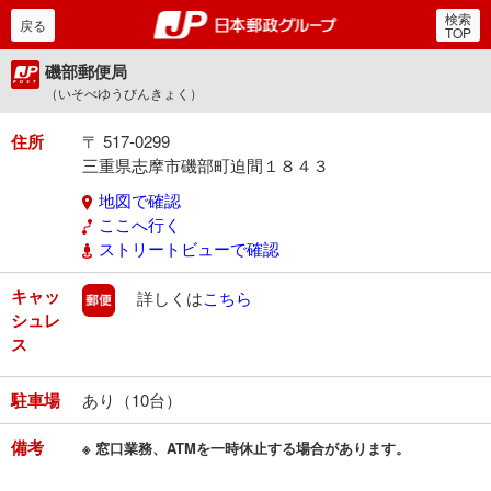
検索
郵便局・日本郵政グルー
戻る
TOP
磯部郵便局
（いそべゆうびんきょく）
住所
〒 517-0299
三重県志摩市磯部町迫間１８４３
地図で確認
ここへ行く
ストリートビューで確認
キャッ
郵便
詳しくは
こちら
シュレ
ス
駐車場
あり（10台）
備考
※ 窓口業務、ATMを一時休止する場合があります。