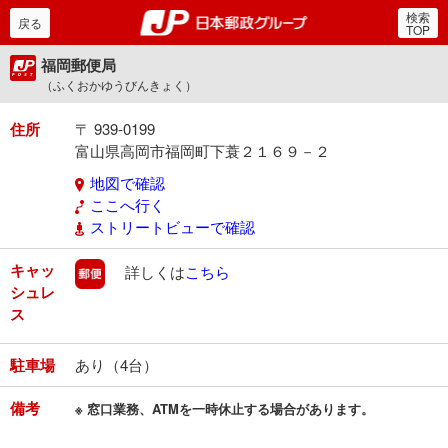
検索
郵便局・日本郵政グルー
戻る
TOP
福岡郵便局
（ふくおかゆうびんきょく）
住所
〒 939-0199
富山県高岡市福岡町下蓑２１６９－２
地図で確認
ここへ行く
ストリートビューで確認
キャッ
郵便
詳しくは
こちら
シュレ
ス
駐車場
あり（4台）
備考
※ 窓口業務、ATMを一時休止する場合があります。