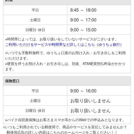
ATM
8:45 ～ 18:00
平日
9:00 ～ 17:00
土曜日
9:00 ～ 15:00
日曜日･休日
※時間帯によっては、お取り扱いをしていないサービスがございます。
ご利用いただけるサービスや時間帯など詳しくはこちら（ゆうちょ銀行）
○いつでも手数料無料で、ゆうちょ口座のお預け入れ・お引き出しをご利用
いただけます。
※硬貨を伴うお預け入れ・お引き出しは、別途、ATM硬貨預払料金がかかり
ます。
保険窓口
9:00 ～ 16:00
平日
お取り扱いしません
土曜日
お取り扱いしません
日曜日･休日
※バイク自賠責保険はお客さまスマホ等からのWebでの申込みとなります。
○いつもご利用されている郵便局で、商品やサービスを宣伝してみませんか？
郵便局広告の詳しい内容はこちらのホームページをご覧ください！！