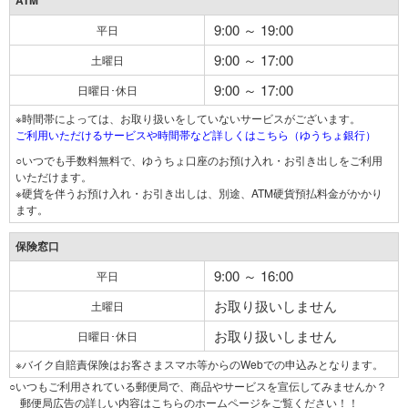
ATM
9:00 ～ 19:00
平日
9:00 ～ 17:00
土曜日
9:00 ～ 17:00
日曜日･休日
※時間帯によっては、お取り扱いをしていないサービスがございます。
ご利用いただけるサービスや時間帯など詳しくはこちら（ゆうちょ銀行）
○いつでも手数料無料で、ゆうちょ口座のお預け入れ・お引き出しをご利用
いただけます。
※硬貨を伴うお預け入れ・お引き出しは、別途、ATM硬貨預払料金がかかり
ます。
保険窓口
9:00 ～ 16:00
平日
お取り扱いしません
土曜日
お取り扱いしません
日曜日･休日
※バイク自賠責保険はお客さまスマホ等からのWebでの申込みとなります。
○いつもご利用されている郵便局で、商品やサービスを宣伝してみませんか？
郵便局広告の詳しい内容はこちらのホームページをご覧ください！！