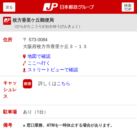
検索
郵便局・日本郵政グルー
戻る
TOP
枚方香里ケ丘郵便局
（ひらかたこうりがおかゆうびんきょく）
住所
〒 573-0084
大阪府枚方市香里ケ丘３－１３
地図で確認
ここへ行く
ストリートビューで確認
キャッ
郵便
詳しくは
こちら
シュレ
ス
駐車場
あり（1台）
備考
※ 窓口業務、ATMを一時休止する場合があります。