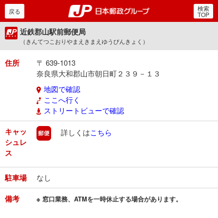
検索
郵便局・日本郵政グルー
戻る
TOP
近鉄郡山駅前郵便局
（きんてつこおりやまえきまえゆうびんきょく）
住所
〒 639-1013
奈良県大和郡山市朝日町２３９－１３
地図で確認
ここへ行く
ストリートビューで確認
キャッ
郵便
詳しくは
こちら
シュレ
ス
駐車場
なし
備考
※ 窓口業務、ATMを一時休止する場合があります。