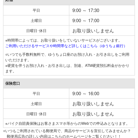
ATM
9:00 ～ 17:30
平日
9:00 ～ 17:00
土曜日
お取り扱いしません
日曜日･休日
※時間帯によっては、お取り扱いをしていないサービスがございます。
ご利用いただけるサービスや時間帯など詳しくはこちら（ゆうちょ銀行）
○いつでも手数料無料で、ゆうちょ口座のお預け入れ・お引き出しをご利用
いただけます。
※硬貨を伴うお預け入れ・お引き出しは、別途、ATM硬貨預払料金がかかり
ます。
保険窓口
9:00 ～ 16:00
平日
お取り扱いしません
土曜日
お取り扱いしません
日曜日･休日
※バイク自賠責保険はお客さまスマホ等からのWebでの申込みとなります。
○いつもご利用されている郵便局で、商品やサービスを宣伝してみませんか？
郵便局広告の詳しい内容はこちらのホームページをご覧ください！！