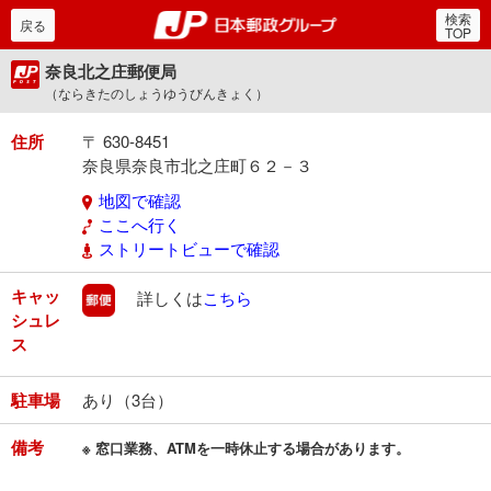
検索
郵便局・日本郵政グルー
戻る
TOP
奈良北之庄郵便局
（ならきたのしょうゆうびんきょく）
住所
〒 630-8451
奈良県奈良市北之庄町６２－３
地図で確認
ここへ行く
ストリートビューで確認
キャッ
郵便
詳しくは
こちら
シュレ
ス
駐車場
あり（3台）
備考
※ 窓口業務、ATMを一時休止する場合があります。