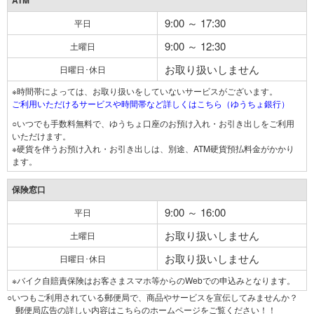
ATM
9:00 ～ 17:30
平日
9:00 ～ 12:30
土曜日
お取り扱いしません
日曜日･休日
※時間帯によっては、お取り扱いをしていないサービスがございます。
ご利用いただけるサービスや時間帯など詳しくはこちら（ゆうちょ銀行）
○いつでも手数料無料で、ゆうちょ口座のお預け入れ・お引き出しをご利用
いただけます。
※硬貨を伴うお預け入れ・お引き出しは、別途、ATM硬貨預払料金がかかり
ます。
保険窓口
9:00 ～ 16:00
平日
お取り扱いしません
土曜日
お取り扱いしません
日曜日･休日
※バイク自賠責保険はお客さまスマホ等からのWebでの申込みとなります。
○いつもご利用されている郵便局で、商品やサービスを宣伝してみませんか？
郵便局広告の詳しい内容はこちらのホームページをご覧ください！！