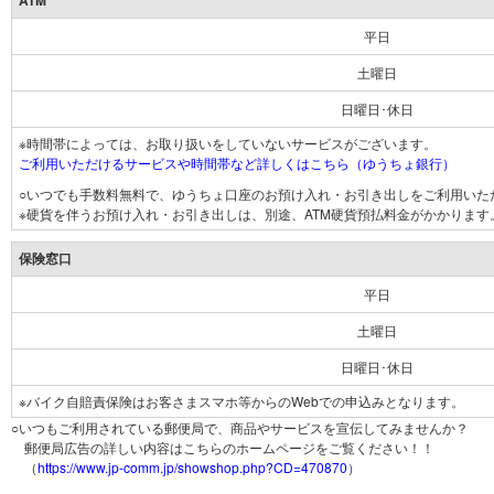
ATM
平日
土曜日
日曜日･休日
※時間帯によっては、お取り扱いをしていないサービスがございます。
ご利用いただけるサービスや時間帯など詳しくはこちら（ゆうちょ銀行）
○いつでも手数料無料で、ゆうちょ口座のお預け入れ・お引き出しをご利用いた
※硬貨を伴うお預け入れ・お引き出しは、別途、ATM硬貨預払料金がかかります
保険窓口
平日
土曜日
日曜日･休日
※バイク自賠責保険はお客さまスマホ等からのWebでの申込みとなります。
○いつもご利用されている郵便局で、商品やサービスを宣伝してみませんか？
郵便局広告の詳しい内容はこちらのホームページをご覧ください！！
（
https://www.jp-comm.jp/showshop.php?CD=470870
）