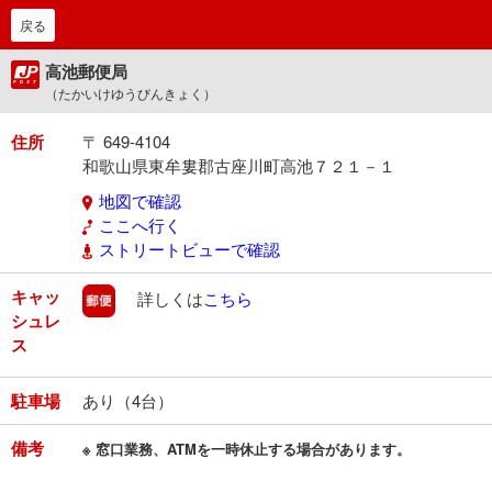
戻る
高池郵便局
（たかいけゆうびんきょく）
住所
〒 649-4104
和歌山県東牟婁郡古座川町高池７２１－１
地図で確認
ここへ行く
ストリートビューで確認
キャッ
郵便
詳しくは
こちら
シュレ
ス
駐車場
あり（4台）
備考
※ 窓口業務、ATMを一時休止する場合があります。