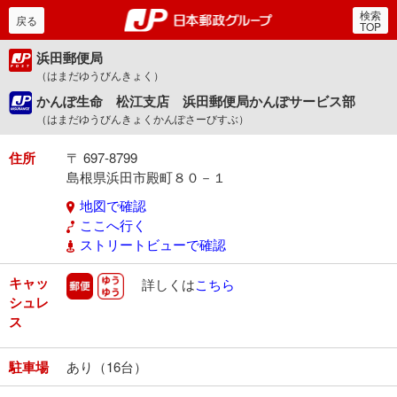
検索
郵便局・日本郵政グルー
戻る
TOP
浜田郵便局
（はまだゆうびんきょく）
かんぽ生命 松江支店 浜田郵便局かんぽサービス部
（はまだゆうびんきょくかんぽさーびすぶ）
住所
〒 697-8799
島根県浜田市殿町８０－１
地図で確認
ここへ行く
ストリートビューで確認
キャッ
郵便
ゆうゆう
詳しくは
こちら
シュレ
ス
駐車場
あり（16台）