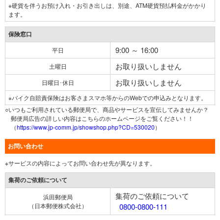
※硬貨を伴うお預け入れ・お引き出しは、別途、ATM硬貨預払料金がかかり
ます。
保険窓口
9:00 ～ 16:00
平日
お取り扱いしません
土曜日
お取り扱いしません
日曜日･休日
※バイク自賠責保険はお客さまスマホ等からのWebでの申込みとなります。
○いつもご利用されている郵便局で、商品やサービスを宣伝してみませんか？
郵便局広告の詳しい内容はこちらのホームページをご覧ください！！
（
https://www.jp-comm.jp/showshop.php?CD=530020
）
お問い合わせ
※サービスの内容によってお問い合わせ先が異なります。
集荷のご依頼について
集荷のご依頼について
浜田郵便局
（日本郵便株式会社）
0800-0800-111