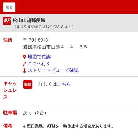
戻る
松山山越郵便局
（まつやまやまごえゆうびんきょく）
住所
〒 791-8013
愛媛県松山市山越４－４－３５
地図で確認
ここへ行く
ストリートビューで確認
キャッ
郵便
詳しくは
こちら
シュレ
ス
駐車場
あり（2台）
備考
※ 窓口業務、ATMを一時休止する場合があります。