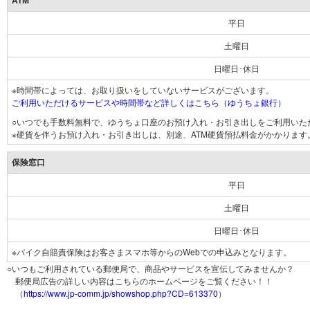
ATM
平日
土曜日
日曜日･休日
※時間帯によっては、お取り扱いをしていないサービスがございます。
ご利用いただけるサービスや時間帯など詳しくはこちら（ゆうちょ銀行）
○いつでも手数料無料で、ゆうちょ口座のお預け入れ・お引き出しをご利用いた
※硬貨を伴うお預け入れ・お引き出しは、別途、ATM硬貨預払料金がかかります
保険窓口
平日
土曜日
日曜日･休日
※バイク自賠責保険はお客さまスマホ等からのWebでの申込みとなります。
○いつもご利用されている郵便局で、商品やサービスを宣伝してみませんか？
郵便局広告の詳しい内容はこちらのホームページをご覧ください！！
（
https://www.jp-comm.jp/showshop.php?CD=613370
）